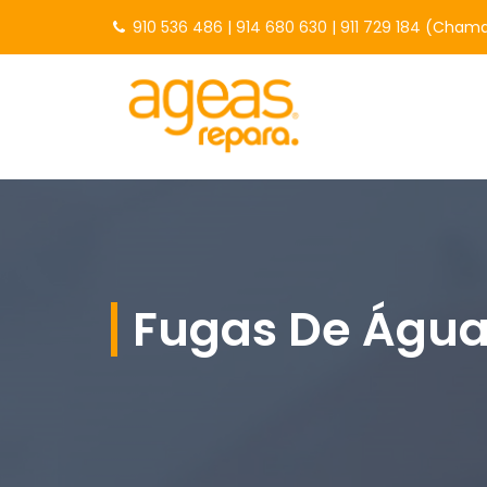
910 536 486
|
914 680 630
|
911 729 184
(Chamad
Fugas De Águ